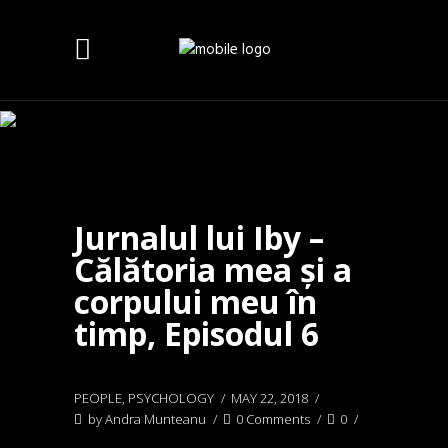
Jurnalul lui Iby –
Călătoria mea și a
corpului meu în
timp, Episodul 6
PEOPLE
,
PSYCHOLOGY
MAY 22, 2018
by
Andra Munteanu
0 Comments
0