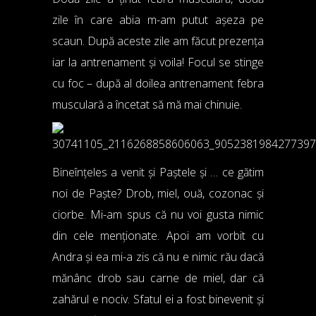
zile în care abia m-am putut așeza pe
scaun. După aceste zile am făcut prezența
iar la antrenament și voila! Focul se stinge
cu foc – după al doilea antrenament febra
musculară a încetat să mă mai chinuie.
Bineînțeles a venit și Paștele și … ce gătim
noi de Paște? Drob, miel, ouă, cozonac și
ciorbe. Mi-am spus că nu voi gusta nimic
din cele menționate. Apoi am vorbit cu
Andra și ea mi-a zis că nu e nimic rău dacă
mănânc drob sau carne de miel, dar că
zahărul e nociv. Sfatul ei a fost binevenit și