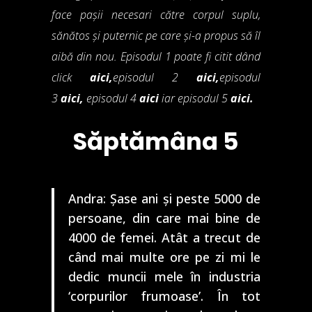
face pașii necesari către corpul suplu,
sănătos și puternic pe care și-a propus să îl
aibă din nou. Episodul 1 poate fi citit dând
click
aici
,
episodul 2
aici
,
episodul
3
aici
,
episodul 4
aici
iar episodul 5
aici
.
Săptămâna 5
Andra: Șase ani și peste 5000 de
persoane, din care mai bine de
4000 de femei. Atât a trecut de
când mai multe ore pe zi mi le
dedic muncii mele în industria
‘corpurilor frumoase’. În tot