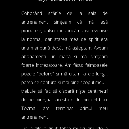
Coborând scările de la sala de
antrenament simțeam că mă lasă
picioarele, pulsul meu încă nu își revenise
la normal, dar starea mea de spirit era
una mai bună decât mă așteptam. Aveam
abonamentul în mână și mă simțeam
foarte încrezătoare. Am făcut faimoasele
pozele ”before” și mă uitam la ele lung…
parcă se contura și mai bine scopul meu –
trebuie să fac să dispară niște centimetri
de pe mine, iar acesta e drumul cel bun.
Tocmai am terminat primul meu
antrenament.
Două zile a ținut febra musculară, două