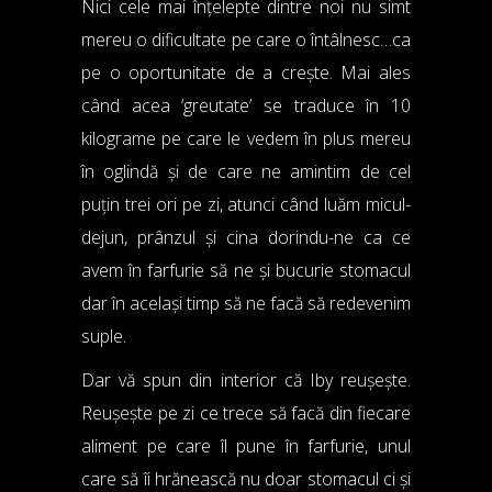
Nici cele mai înțelepte dintre noi nu simt
mereu o dificultate pe care o întâlnesc…ca
pe o oportunitate de a crește. Mai ales
când acea ‘greutate’ se traduce în 10
kilograme pe care le vedem în plus mereu
în oglindă și de care ne amintim de cel
puțin trei ori pe zi, atunci când luăm micul-
dejun, prânzul și cina dorindu-ne ca ce
avem în farfurie să ne și bucurie stomacul
dar în același timp să ne facă să redevenim
suple.
Dar vă spun din interior că Iby reușește.
Reușește pe zi ce trece să facă din fiecare
aliment pe care îl pune în farfurie, unul
care să îi hrănească nu doar stomacul ci și