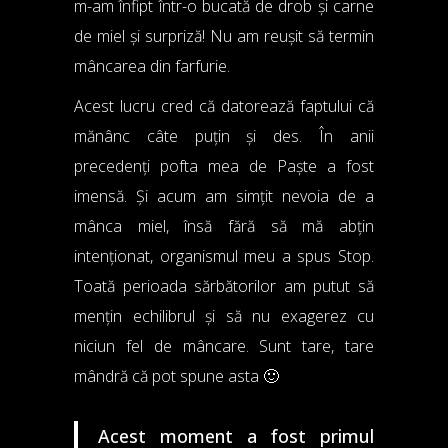
m-am înfipt într-o bucată de drob și carne
de miel și surpriză! Nu am reușit să termin
mâncarea din farfurie.
Acest lucru cred că datorează faptului că
mănânc câte puțin și des. În anii
precedenți pofta mea de Paște a fost
imensă. Și acum am simțit nevoia de a
mânca miel, însă fără să mă abțin
intenționat, organismul meu a spus Stop.
Toată perioada sărbătorilor am putut să
mențin echilibrul și să nu exagerez cu
niciun fel de mâncare. Sunt tare, tare
mândră că pot spune asta 🙂
Acest moment a fost primul