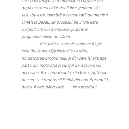
călătoriei Ibolyei în remodelarea corpului său
după nașterea celor două fiice gemene ale
sale. Iby este membră a comunității de membri
Limitless Bacău, iar procesul de 3 luni este
susținut într-un membership activ în
programul online de slăbire
Reset by
Limitless
dar și de o serie de conversații pe
care Iby le are săptămânal cu Andra,
fondatoarea programului și din care își extrage
parte din motivația și curajul de a face pașii
necesari către corpul suplu, sănătos și puternic
pe care și-a propus să îl aibă din nou. Episodul 1
poate fi citit dând click
aici
iar episodul 2
aici
.
Săptămâna 2
Iby: finalul celei de-a doua