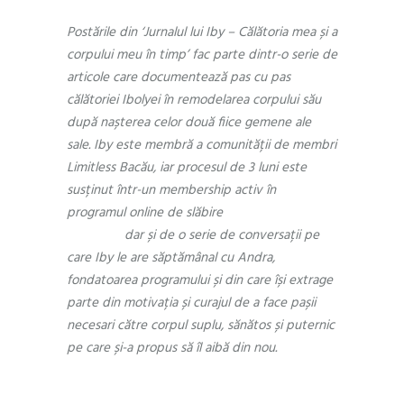
Postările din ‘Jurnalul lui Iby – Călătoria mea și a
corpului meu în timp’ fac parte dintr-o serie de
articole care documentează pas cu pas
călătoriei Ibolyei în remodelarea corpului său
după nașterea celor două fiice gemene ale
sale. Iby este membră a comunității de membri
Limitless Bacău, iar procesul de 3 luni este
susținut într-un membership activ în
programul online de slăbire
Reset by
Limitless
dar și de o serie de conversații pe
care Iby le are săptămânal cu Andra,
fondatoarea programului și din care își extrage
parte din motivația și curajul de a face pașii
necesari către corpul suplu, sănătos și puternic
pe care și-a propus să îl aibă din nou.
Ziua zero