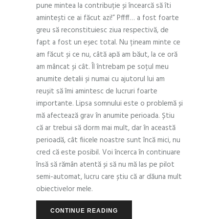
pune mintea la contribuție și încearcă să îti
amintești ce ai făcut azi!” Pffff… a fost foarte
greu să reconstituiesc ziua respectivă, de
fapt a fost un eșec total. Nu țineam minte ce
am făcut și ce nu, câtă apă am băut, la ce oră
am mâncat și cât. Îl întrebam pe soțul meu
anumite detalii și numai cu ajutorul lui am
reușit să îmi amintesc de lucruri foarte
importante. Lipsa somnului este o problemă și
mă afectează grav în anumite perioada. Știu
că ar trebui să dorm mai mult, dar în această
perioadă, cât fiicele noastre sunt încă mici, nu
cred că este posibil. Voi încerca în continuare
însă să rămân atentă și să nu mă las pe pilot
semi-automat, lucru care știu că ar dăuna mult
obiectivelor mele.
CONTINUE READING