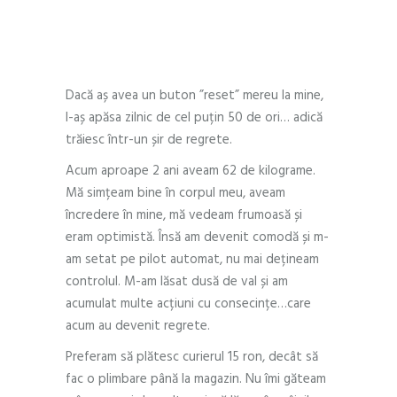
Iby – Călătoria mea
Dacă aș avea un buton ”reset” mereu la mine,
l-aș apăsa zilnic de cel puțin 50 de ori… adică
trăiesc într-un șir de regrete.
Acum aproape 2 ani aveam 62 de kilograme.
Mă simțeam bine în corpul meu, aveam
încredere în mine, mă vedeam frumoasă și
eram optimistă. Însă am devenit comodă și m-
am setat pe pilot automat, nu mai dețineam
controlul. M-am lăsat dusă de val și am
acumulat multe acțiuni cu consecințe…care
acum au devenit regrete.
Preferam să plătesc curierul 15 ron, decât să
fac o plimbare până la magazin. Nu îmi găteam