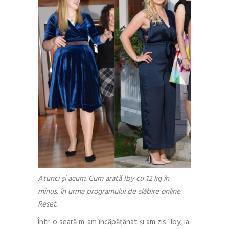
Atunci și acum. Cum arată Iby cu 12 kg în
minus, în urma programului de slăbire online
Reset.
Într-o seară m-am încăpățânat și am zis ”Iby, ia