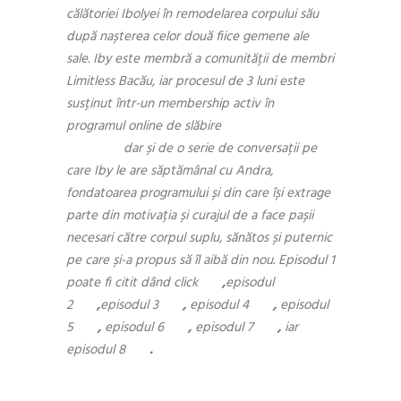
călătoriei Ibolyei în remodelarea corpului său
după nașterea celor două fiice gemene ale
sale. Iby este membră a comunității de membri
Limitless Bacău, iar procesul de 3 luni este
susținut într-un membership activ în
programul online de slăbire
Reset by
Limitless
dar și de o serie de conversații pe
care Iby le are săptămânal cu Andra,
fondatoarea programului și din care își extrage
parte din motivația și curajul de a face pașii
necesari către corpul suplu, sănătos și puternic
pe care și-a propus să îl aibă din nou. Episodul 1
poate fi citit dând click
aici
,
episodul
2
aici
,
episodul 3
aici
,
episodul 4
aici
,
episodul
5
aici
,
episodul 6
aici
,
episodul 7
aici
,
iar
episodul 8
aici
.