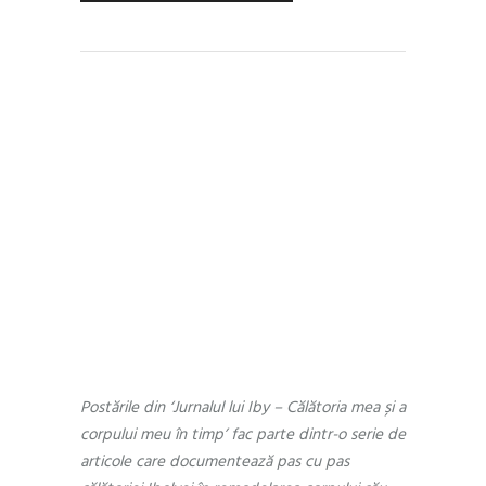
PEOPLE
,
UNCATEGORIZED
APRIL 29, 2018
by
Andra Munteanu
0 Comments
Jurnalul lui Iby –
Călătoria mea și a
corpului meu în
timp, Episodul 3
Postările din ‘Jurnalul lui Iby – Călătoria mea și a
corpului meu în timp’ fac parte dintr-o serie de
articole care documentează pas cu pas