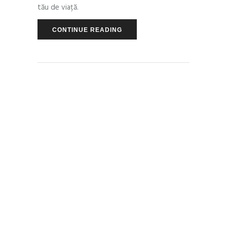
tău de viață.
CONTINUE READING
PEOPLE
,
PSYCHOLOGY
APRIL 18, 2018
by
Andra Munteanu
0 Comments
Jurnalul lui Iby –
Călătoria mea și a
corpului meu în
timp, Episodul 1