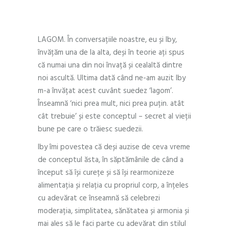
Andra – vorba cea bună
LAGOM. În conversațiile noastre, eu și Iby,
învățăm una de la alta, deși în teorie ați spus
că numai una din noi învață și cealaltă dintre
noi ascultă. Ultima dată când ne-am auzit Iby
m-a învățat acest cuvânt suedez ‘lagom’.
Înseamnă ‘nici prea mult, nici prea puțin. atât
cât trebuie’ și este conceptul – secret al vieții
bune pe care o trăiesc suedezii.
Iby îmi povestea că deși auzise de ceva vreme
de conceptul ăsta, în săptămânile de când a
început să își curețe și să își rearmonizeze
alimentația și relația cu propriul corp, a înțeles
cu adevărat ce înseamnă să celebrezi
moderația, simplitatea, sănătatea și armonia și
mai ales să le faci parte cu adevărat din stilul