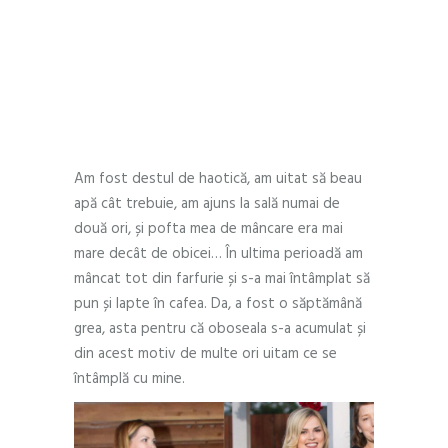
mare decât mă așteptam. Am știut
din nou că sunt o învingătoare. Nu
a fost o săptămână ușoară, totuși.
Iby – Călătoria mea
Am fost destul de haotică, am uitat să beau
apă cât trebuie, am ajuns la sală numai de
două ori, și pofta mea de mâncare era mai
mare decât de obicei… În ultima perioadă am
mâncat tot din farfurie și s-a mai întâmplat să
pun și lapte în cafea. Da, a fost o săptămână
grea, asta pentru că oboseala s-a acumulat și
din acest motiv de multe ori uitam ce se
întâmplă cu mine.