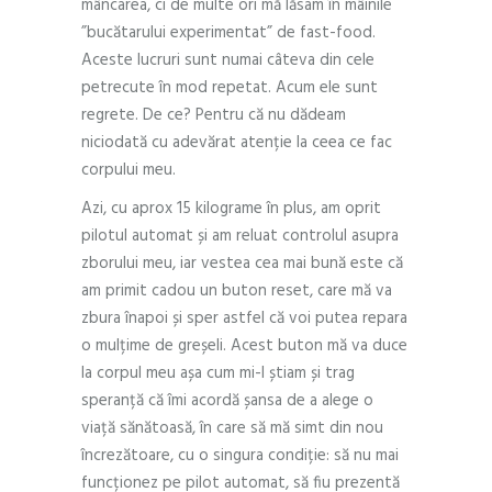
mâncarea, ci de multe ori mă lăsam în mâinile
”bucătarului experimentat” de fast-food.
Aceste lucruri sunt numai câteva din cele
petrecute în mod repetat. Acum ele sunt
regrete. De ce? Pentru că nu dădeam
niciodată cu adevărat atenție la ceea ce fac
corpului meu.
Azi, cu aprox 15 kilograme în plus, am oprit
pilotul automat și am reluat controlul asupra
zborului meu, iar vestea cea mai bună este că
am primit cadou un buton reset, care mă va
zbura înapoi și sper astfel că voi putea repara
o mulțime de greșeli. Acest buton mă va duce
la corpul meu așa cum mi-l știam și trag
speranță că îmi acordă șansa de a alege o
viață sănătoasă, în care să mă simt din nou
încrezătoare, cu o singura condiție: să nu mai
funcționez pe pilot automat, să fiu prezentă