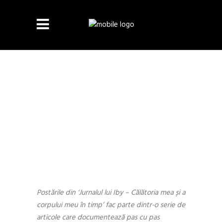
PEOPLE
,
PSYCHOLOGY
JUNE 16, 2018
by
Andra Munteanu
0 Comments
Jurnalul lui Iby –
Călătoria mea și a
corpului meu în
timp, Episodul 9
Postările din ‘Jurnalul lui Iby – Călătoria mea și a
corpului meu în timp’ fac parte dintr-o serie de
articole care documentează pas cu pas