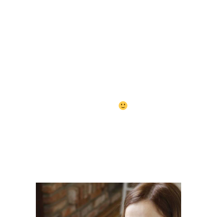
săptămâni a venit cu o
recompensă. Anul trecut de Paște
am primit cadou o bluză, care îmi
era cam mică…un sentiment foarte
neplăcut. Azi trebuia să merg
undeva și am găsit această bluză în
dulap. Am luat pe mine și surpriză!
Îmi venea perfect.
Atât de
fericită m-a făcut acest lucru, încât
am zâmbit la tuturor oamenilor pe
stradă. Abia aștept recompensa
de săptămâna viitoare.