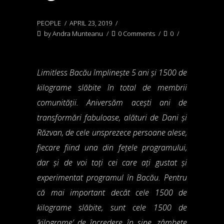
PEOPLE
APRIL 23, 2019
by
Andra Munteanu
0 Comments
0
Limitless Bacău împlinește 5 ani și 1500 de
kilograme slăbite în total de membrii
comunității. Aniversăm acești ani de
transformări fabuloase, alături de Dani și
Răzvan, de cele unsprezece persoane alese,
fiecare fiind una din fețele programului,
dar și de voi toți cei care ați gustat și
experimentat programul în Bacău. Pentru
că mai important decât cele 1500 de
kilograme slăbite, sunt cele 1500 de
‘kilograme’ de încredere în sine, zâmbete