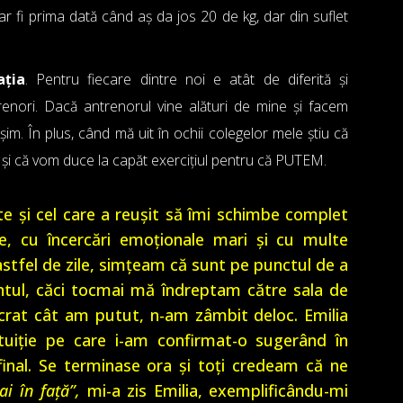
ar fi prima dată când aș da jos 20 de kg, dar din suflet
ația
. Pentru fiecare dintre noi e atât de diferită și
renori. Dacă antrenorul vine alături de mine și facem
im. În plus, când mă uit în ochii colegelor mele știu că
 și că vom duce la capăt exercițiul pentru că PUTEM.
e și cel care a reușit să îmi schimbe complet
e, cu încercări emoționale mari și cu multe
 astfel de zile, simțeam că sunt pe punctul de a
ntul, căci tocmai mă îndreptam către sala de
rat cât am putut, n-am zâmbit deloc. Emilia
ntuiție pe care i-am confirmat-o sugerând în
inal. Se terminase ora și toți credeam că ne
i în față”,
mi-a zis Emilia, exemplificându-mi