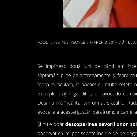
FOOD
,
LIFESTYLE
,
PEOPLE
MARCH 8, 2017
by
A
Se împlinesc două luni de când am începu
săptămâni pline de antrenamente și febră mus
febra musculară, la pachet cu multe rețete n
exemplu, v-ați fi gândit că un avocado combi
Deși nu mă încânta, am urmat sfatul lui Radu
evocare a acestei gustări parcă umple camera 
Și nu e doar
descoperirea savorii unor no
observat că îmi pot scoate inelele de pe deg