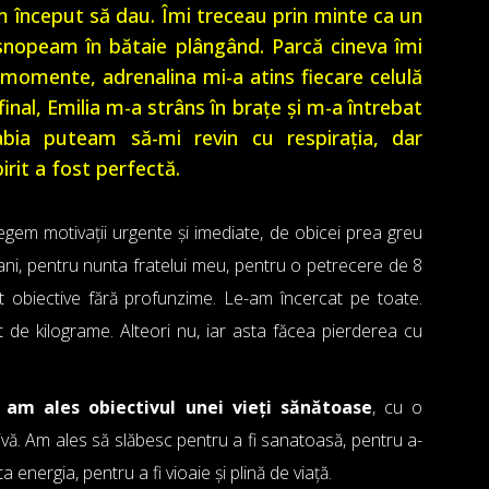
Am început să dau. Îmi treceau prin minte ca un
snopeam în bătaie plângând.
Parcă cineva îmi
momente, adrenalina mi-a atins fiecare celulă
final, Emilia m-a strâns în brațe și m-a întrebat
bia puteam să-mi revin cu respirația, dar
irit a fost perfectă.
legem motivații urgente și imediate, de obicei prea greu
 ani, pentru nunta fratelui meu, pentru o petrecere de 8
t obiective fără profunzime. Le-am încercat pe toate.
de kilograme. Alteori nu, iar asta făcea pierderea cu
 am ales obiectivul unei vieți sănătoase
, cu o
ivă. Am ales să slăbesc pentru a fi sanatoasă, pentru a-
energia, pentru a fi vioaie și plină de viață.