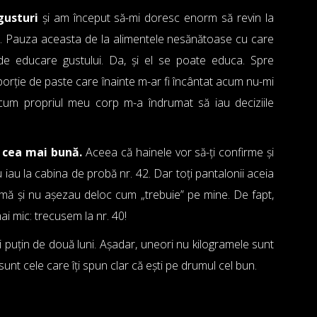
gusturi
și am început să-mi doresc enorm să revin la
te. Pauza aceasta de la alimentele nesănătoase cu care
de educare gustului. Da, și el se poate educa. Spre
orție de paste care înainte m-ar fi încântat acum nu-mi
um propriul meu corp m-a îndrumat să iau deciziile
 cea mai bună
.
Aceea că hainele vor să-ți confirme și
 iau la cabina de probă nr. 42. Dar toți pantalonii aceia
mă și nu așezau deloc cum „trebuie” pe mine. De fapt,
 mic: trecusem la nr. 40!
puțin de două luni. Așadar, uneori nu kilogramele sunt
unt cele care îți spun clar că ești pe drumul cel bun.
.