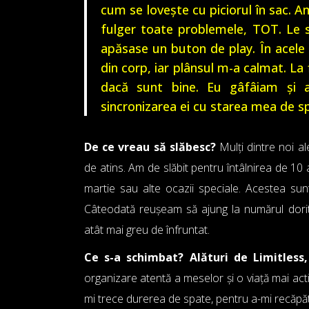
cum se lovește cu piciorul în sac. 
fulger toate problemele, TOT. Le 
apăsase un buton de play. În acele 
din corp, iar plânsul m-a calmat. La 
dacă sunt bine. Eu gâfâiam și a
sincronizarea ei cu starea mea de sp
De ce vreau să slăbesc?
Mulți dintre noi a
de atins. Am de slăbit pentru întâlnirea de 10
martie sau alte ocazii speciale. Acestea sun
Câteodată reușeam să ajung la numărul dorit 
atât mai greu de înfruntat.
Ce s-a schimbat? Alături de Limitless,
organizare atentă a meselor și o viață mai act
mi trece durerea de spate, pentru a-mi recăpăta 