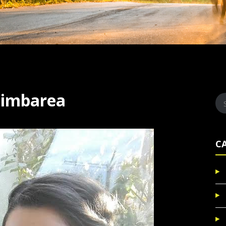
himbarea
C