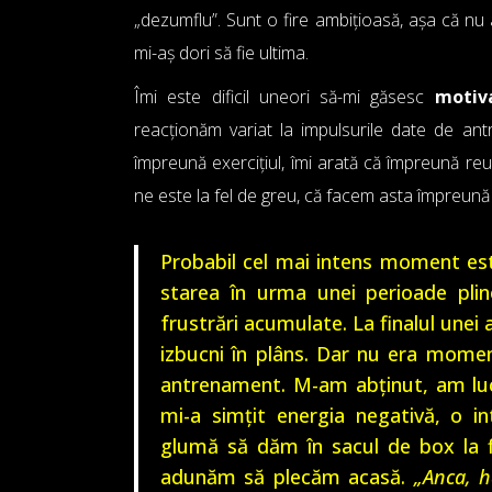
„dezumflu”. Sunt o fire ambițioasă, așa că nu 
mi-aș dori să fie ultima.
Îmi este dificil uneori să-mi găsesc
motiv
reacționăm variat la impulsurile date de ant
împreună exercițiul, îmi arată că împreună reuș
ne este la fel de greu, că facem asta împreună
Probabil cel mai intens moment est
starea în urma unei perioade plin
frustrări acumulate. La finalul unei
izbucni în plâns. Dar nu era mome
antrenament. M-am abținut, am luc
mi-a simțit energia negativă, o i
glumă să dăm în sacul de box la f
adunăm să plecăm acasă.
„Anca, ha