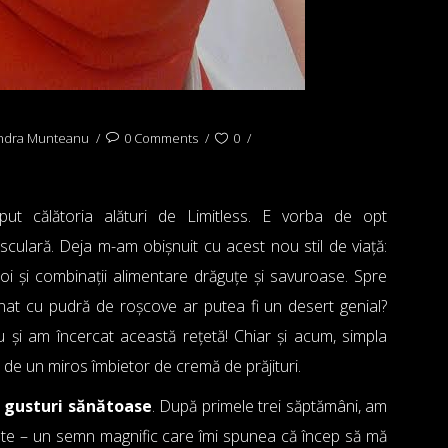
ndra Munteanu
0 Comments
0
t călătoria alături de Limitless. E vorba de opt
culară. Deja m-am obișnuit cu acest nou stil de viață:
oi și combinații alimentare drăguțe și savuroase. Spre
nat cu pudră de roșcove ar putea fi un desert genial?
 și am încercat această rețetă! Chiar și acum, simpla
de un miros îmbietor de cremă de prăjituri.
i gusturi sănătoase
. După primele trei săptămâni, am
ete – un semn magnific care îmi spunea că încep să mă