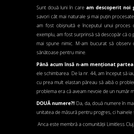
Sunt două luni în care
am descoperit noi 
savori cât mai naturale și mai puțin procesa
am fost obișnuită e începutul unui proces 
exemplu, am fost surprinsă să descopăr că o p
mai spune nimic. M-am bucurat să observ c
sănătoase pentru mine.
Până acum însă n-am menționat partea
ele schimbarea. De la nr. 44, am început să iau
cu prea mult elastan păreau să aibă o proble
problema era că aveam nevoie de un număr mai
DOUĂ numere?!
Da, da, două numere în mai 
unitatea de măsură pentru progres, ci hainele s
Anca este membră a comunității Limitless Cluj