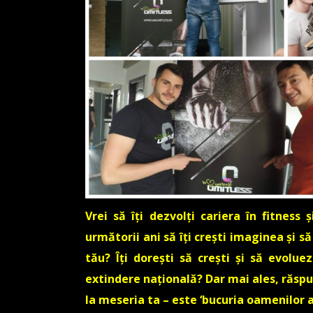
Vrei să îți dezvolți cariera în fitness 
următorii ani să îți crești imaginea și să
tău? Îți dorești să crești și să evolue
extindere națională? Dar mai ales, răspun
la meseria ta – este ‘bucuria oamenilor a