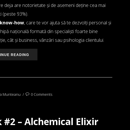
re deja are notorietate și de asemeni deține cea mai
i (peste 93%).
̦i know-how
, care te vor ajuta să te dezvolți personal și
-o echipă națională formată din specialiști foarte bine
e, cât și business, vânzări sau psihologia clientului.
INUE READING
a Munteanu
0 Comments
#2 – Alchemical Elixir