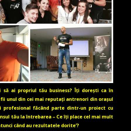
și să ai propriul tău business? Îți dorești ca în
 fii unul din cei mai reputați antrenori din orașul
zi profesional făcând parte dintr-un proiect cu
sul tău la întrebarea – Ce îți place cel mai mult
tunci când au rezultatele dorite’?