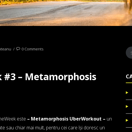
nteanu
0 Comments
k #3 – Metamorphosis
C
fTheWeek este
– Metamorphosis UberWorkout –
un
te sau chiar mai mult, pentru cei care își doresc un