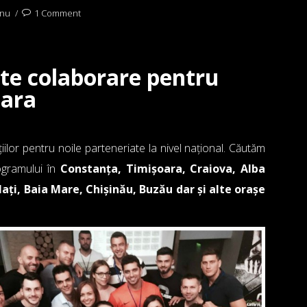
anu
1 Comment
e colaborare pentru
țara
lor pentru noile parteneriate la nivel național. Căutăm
rogramului în
Constanța, Timișoara, Craiova, Alba
lați, Baia Mare, Chișinău, Buzău dar și alte orașe