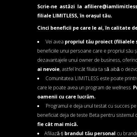
Scrie-ne astăzi la
afiliere@iamlimitless
filiale LIMITLESS, în orașul tău.
Cinci beneficii pe care le ai, în calitat
Vei avea
propriul tău proiect (filialele
beneficiile unui persoane care e propriul său șef
dezavantajele unui owner de business, oferind
ai nevoie
, astfel încât filiala ta să aibă o dezv
Comunitatea LIMITLESS este poate printre c
care le poate avea un program de wellness.
P
oamenii cu care lucrăm.
Programul e deja unul testat cu succes pe o 
beneficiat deja de teste Beta pentru sistemul de
fie cât mai mică.
Afiliază-ți
brandul tău personal
cu brandu