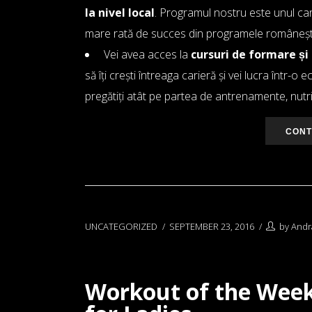
la nivel local
. Programul nostru este unul ca
mare rată de succes din programele româneșt
Vei avea acces la
cursuri de formare s
să îți crești întreaga carieră și vei lucra într
pregătiți atât pe partea de antrenamente, nutriți
CONT
UNCATEGORIZED
SEPTEMBER 23, 2016
by
Andr
Workout of the Week 