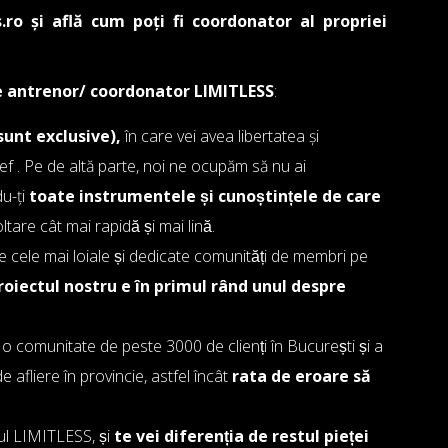
.ro
și află cum poți fi coordonator al propriei
e de antrenor/ coordonator LIMITLESS
:
 sunt exclusive),
în care vei avea libertatea și
 . Pe de altă parte, noi ne ocupăm să nu ai
u-ți
toate instrumentele și cunoștințele de care
oltare cât mai rapidă și mai lină.
ele mai loiale și dedicate comunități de membri pe
roiectul nostru e în primul rând unul despre
comunitate de peste 3000 de clienți în București și a
 afliere în provincie, astfel încât
rata de eroare să
l LIMITLESS, și
te vei diferenția de restul pieței