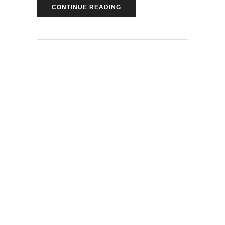
CONTINUE READING
PEOPLE
JANUARY 22, 2018
by
Andra Munteanu
0 Comments
E simplu să îți
asculți primul
mușchi obosit. Ia
să văd când nu mai
pot!