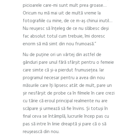
picioarele care-mi sunt mult prea groase…
Oricum nu mă mai uit de multă vreme la
fotografiile cu mine, de ce m-aș chinui inutil…
Nu reușesc să înțeleg de ce nu slăbesc deși
fac absolut totul cum trebuie, îmi doresc
enorm să mă simt din nou frumoasă.”
Nu de puține ori un vârtej din astfel de
gânduri pare unul fără sfârșit pentru o femeie
care simte că și-a pierdut frumusețea. Iar
programul necesar pentru a avea din nou
măsurile care îți lipsesc atât de mult, pare un
șir nesfârșit de probe ca în filmele în care crezi
cu tărie că eroul principal realmente nu are
scăpare și urmează să fie învins. Și totuși în
final ceva se întâmplă, lucrurile încep pas cu
pas să intre în linie dreaptă și pare că o să
reușească din nou.