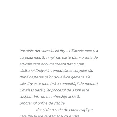
Jurnalul lui Iby –
Călătoria mea și a
corpului meu în
timp, Episodul 5
Postările din ‘Jurnalul lui Iby – Călătoria mea și a
corpului meu în timp’ fac parte dintr-o serie de
articole care documentează pas cu pas
călătoriei Ibolyei în remodelarea corpului său
după nașterea celor două fiice gemene ale
sale. Iby este membră a comunității de membri
Limitless Bacău, iar procesul de 3 luni este
susținut într-un membership activ în
programul online de slăbire
Reset by
Limitless
dar și de o serie de conversații pe
care Iby le are săptămânal cu Andra,