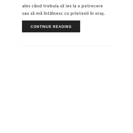
ales când trebuia să ies la o petrecere
sau să mă întâlnesc cu prietenii în oraș.
CONTINUE READING
PEOPLE
,
PSYCHOLOGY
JUNE 5, 2018
by
Andra Munteanu
0 Comments
WEBINAR – De ce
nu reușești să
slăbești și ce e de
făcut