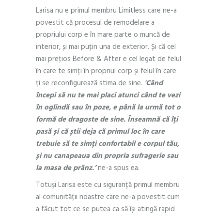
Larisa nu e primul membru Limitless care ne-a
povestit că procesul de remodelare a
propriului corp e în mare parte o muncă de
interior, și mai puțin una de exterior. Și că cel
mai prețios Before & After e cel legat de felul
în care te simți în propriul corp și felul în care
ți se reconfigurează stima de sine.
‘
Când
începi să nu te mai placi atunci când te vezi
în oglindă sau în poze, e până la urmă tot o
formă de dragoste de sine. Înseamnă că îți
pasă și că știi deja că primul loc în care
trebuie să te simți confortabil e corpul tău,
și nu canapeaua din propria sufragerie sau
la masa de prânz.’
ne-a spus ea.
Totuși Larisa este cu siguranță primul membru
al comunității noastre care ne-a povestit cum
a făcut tot ce se putea ca să își atingă rapid