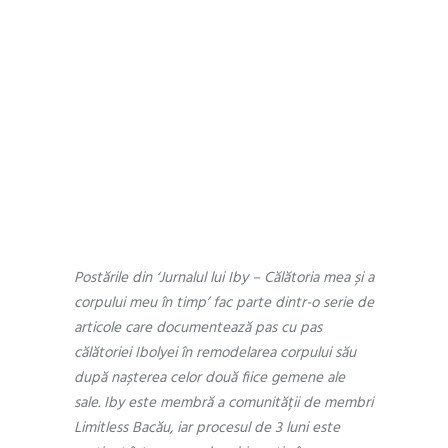
by
Andra Munteanu
0 Comments
Jurnalul lui Iby –
Călătoria mea și a
corpului meu în
timp, Episodul 6
Postările din ‘Jurnalul lui Iby – Călătoria mea și a
corpului meu în timp’ fac parte dintr-o serie de
articole care documentează pas cu pas
călătoriei Ibolyei în remodelarea corpului său
după nașterea celor două fiice gemene ale
sale. Iby este membră a comunității de membri
Limitless Bacău, iar procesul de 3 luni este