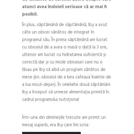
atunci avea îndoieli serioase că ar mai fi
posibil.
În plus, săptămână de săptămână, Iby a avut
câte un obicei sănătos de integrat în
programul său. În prima săptămână am lucrat
cu obiceiul de a avea o masă o dată la 3 ore,
ulterior am lucrat cu hidratarea suficientă și
corectă dar și cu micile obiceiuri care nu o
lăsau pe Iby să aibă un program sănătos de
mese (ex. obiceiul de a bea cafeaua înainte de
a lua micul-dejun). În celelalte două săptămâni
Iby a început să urmeze alimentația primită în
cadrul programului nutrițional
Reset
(slabestedestept.ro)
Într-una din diminețile trecute am primit un
mesaj superb, era Iby care îmi scria: