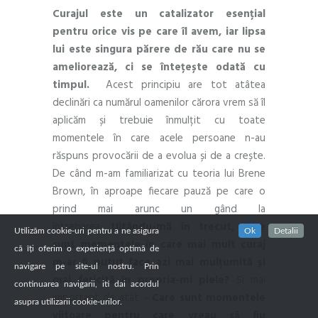
Curajul este un catalizator esențial
pentru orice vis pe care îl avem, iar lipsa
lui este singura părere de rău care nu se
ameliorează, ci se întețește odată cu
timpul.
Acest principiu are tot atâtea
declinări ca numărul oamenilor cărora vrem să îl
aplicăm și trebuie înmulțit cu toate
momentele în care acele persoane n-au
răspuns provocării de a evolua și de a crește.
De când m-am familiarizat cu teoria lui Brene
Brown, în aproape fiecare pauză pe care o
prind mai arunc un gând la
întrebarea:
Uitându-mă în trecut, care
Utilizăm cookie-uri pentru a ne asigura
Ok
Detalii
sunt momentele în care mai mult curaj
că îți oferim o experiență optimă de
m-ar fi putut face azi mai mulțumită și
navigare pe site-ul nostru. Prin
mai fericită în propria-mi piele?
Și mai
continuarea navigarii, iti dai acordul
important de atât
–
Care sunt momentele
asupra utilizarii cookie-urilor.
viitoare pentru care vreau să fiu