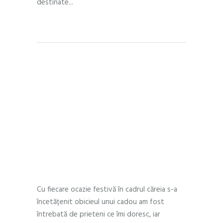
destinate
READ MORE
LIFESTYLE
,
PEOPLE
FEBRUARY 13, 2017
by
Andra Munteanu
0 Comments
Cel mai frumos
cadou
Cu fiecare ocazie festivă în cadrul căreia s-a
încetățenit obicieul unui cadou am fost
întrebată de prieteni ce îmi doresc, iar