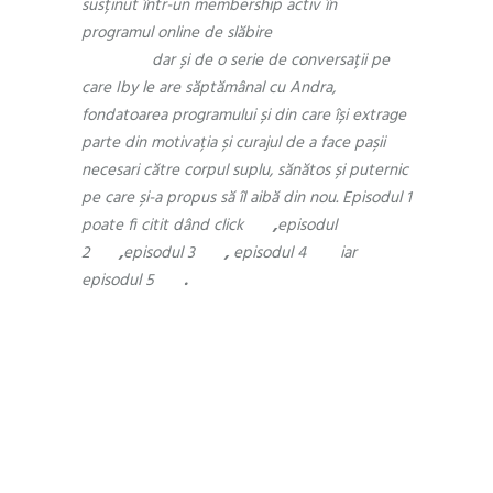
susținut într-un membership activ în
programul online de slăbire
Reset by
Limitless
dar și de o serie de conversații pe
care Iby le are săptămânal cu Andra,
fondatoarea programului și din care își extrage
parte din motivația și curajul de a face pașii
necesari către corpul suplu, sănătos și puternic
pe care și-a propus să îl aibă din nou. Episodul 1
poate fi citit dând click
aici
,
episodul
2
aici
,
episodul 3
aici
,
episodul 4
aici
iar
episodul 5
aici
.
Săptămâna 5
Andra: Șase ani și peste 5000 de
persoane, din care mai bine de