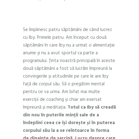
Andra – Vorba bună
Se împlinesc patru săptămâni de când lucrez
cu Iby. Primele patru. Am început cu două
săptămâni în care Iby nu a urmat o alimentație
anume și nu a avut sportul ca parte a
programului. Ținta noastră principală în aceste
două săptămâni a fost să lucrăm împreună la
convingerile și atitudinile pe care le are Iby
față de corpul său. Să o pregătim mental
pentru ce va urma. Am bifat mai multe
exerciții de coaching și chiar am exersat
împreună și meditația.
Totul ca Iby să creadă
din nou în puterile minții sale de a
îndeplini ceea ce își dorește și în puterea
corpului său la a se reîntoarce în forma
de dinainte de sarcină. Lucru despre care