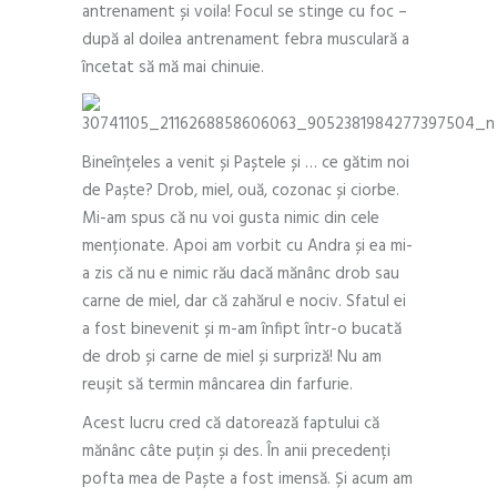
antrenament și voila! Focul se stinge cu foc –
după al doilea antrenament febra musculară a
încetat să mă mai chinuie.
Bineînțeles a venit și Paștele și … ce gătim noi
de Paște? Drob, miel, ouă, cozonac și ciorbe.
Mi-am spus că nu voi gusta nimic din cele
menționate. Apoi am vorbit cu Andra și ea mi-
a zis că nu e nimic rău dacă mănânc drob sau
carne de miel, dar că zahărul e nociv. Sfatul ei
a fost binevenit și m-am înfipt într-o bucată
de drob și carne de miel și surpriză! Nu am
reușit să termin mâncarea din farfurie.
Acest lucru cred că datorează faptului că
mănânc câte puțin și des. În anii precedenți
pofta mea de Paște a fost imensă. Și acum am