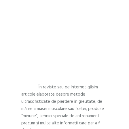
FOOD
,
LIFESTYLE
APRIL 11, 2017
by
Andra Munteanu
0 Comments
Ghidul
începătorului la
sală
În reviste sau pe Internet găsim
articole elaborate despre metode
ultrasofisticate de pierdere în greutate, de
mărire a masei musculare sau forței, produse
“minune”, tehnici speciale de antrenament
precum și multe alte informații care par a fi