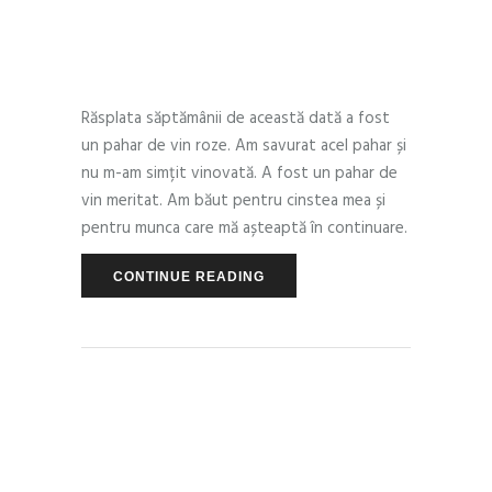
regulile impuse de creier și mă
atenționează. Minunat!
Răsplata săptămânii de această dată a fost
un pahar de vin roze. Am savurat acel pahar și
nu m-am simțit vinovată. A fost un pahar de
vin meritat. Am băut pentru cinstea mea și
pentru munca care mă așteaptă în continuare.
CONTINUE READING
PEOPLE
,
PSYCHOLOGY
MAY 13, 2018
by
Andra Munteanu
0 Comments