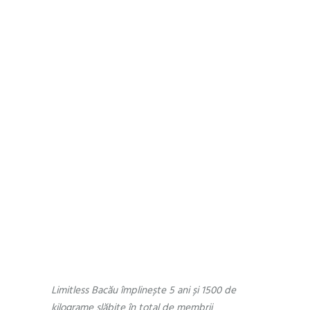
UNCATEGORIZED
APRIL 16, 2019
by
Andra Munteanu
0 Comments
‘Limitless este
formidabil – acum
sunt încrezătoare,
frumoasă și cu
chef de viață!’ –
Elena, Limitless
Face
Limitless Bacău împlinește 5 ani și 1500 de
kilograme slăbite în total de membrii