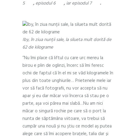
5
aici
,
episodul 6
aici
,
iar episodul 7
aici
.
Iby, în ziua nunții sale, la silueta mult dorită de
62 de kilograme
”Nu îmi place că liftul cu care urc mereu la
birou e plin de oglinzi, încerc să îmi feresc
ochii de faptul că în el mi se văd kilogramele în
plus din toate unghiurile… Prietenele mele iar
vor să facă fotografii, nu vor accepta să nu
apar și eu dar măcar voi încerca să stau pe o
parte, așa voi părea mai slabă…Nu am nici
măcar o singură rochie pe care să o port la
nunta de săptămâna viitoare, va trebui să
cumpăr una nouă și nu știu ce model aș putea
alege care să îmi acopere brațele, talia dar și