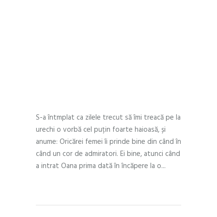
Am scăpat de 18 kg
și am pierdut 6
mărimi la haine,
dar cel mai
important e că am
ajuns să mă iubesc
S-a întmplat ca zilele trecut să îmi treacă pe la
urechi o vorbă cel puțin foarte haioasă, și
anume: Oricărei femei îi prinde bine din când în
când un cor de admiratori. Ei bine, atunci când
a intrat Oana prima dată în încăpere la o
READ MORE