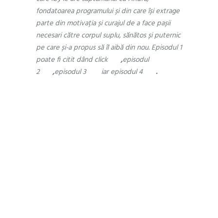
fondatoarea programului și din care își extrage
parte din motivația și curajul de a face pașii
necesari către corpul suplu, sănătos și puternic
pe care și-a propus să îl aibă din nou. Episodul 1
poate fi citit dând click
aici
,
episodul
2
aici
,
episodul 3
aici
iar episodul 4
aici
.
Săptămâna 4
Iby: Săptămâna a patra este o
săptămână a concluziilor. M-am
cântărit și am constatat că acel
cântar pe care îl credeam mereu
stricat, de fapt e funcțional și
cântărește în parametri normali.