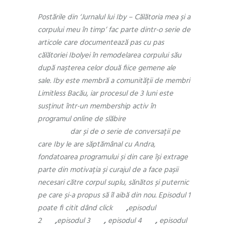
Postările din ‘Jurnalul lui Iby – Călătoria mea și a
corpului meu în timp’ fac parte dintr-o serie de
articole care documentează pas cu pas
călătoriei Ibolyei în remodelarea corpului său
după nașterea celor două fiice gemene ale
sale. Iby este membră a comunității de membri
Limitless Bacău, iar procesul de 3 luni este
susținut într-un membership activ în
programul online de slăbire
Reset by
Limitless
dar și de o serie de conversații pe
care Iby le are săptămânal cu Andra,
fondatoarea programului și din care își extrage
parte din motivația și curajul de a face pașii
necesari către corpul suplu, sănătos și puternic
pe care și-a propus să îl aibă din nou. Episodul 1
poate fi citit dând click
aici
,
episodul
2
aici
,
episodul 3
aici
,
episodul 4
aici
,
episodul