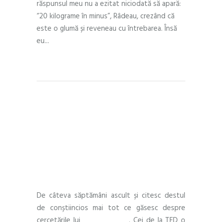
răspunsul meu nu a ezitat niciodată să apară:
“20 kilograme în minus”, Râdeau, crezând că
este o glumă și reveneau cu întrebarea. Însă
eu
READ MORE
LIFESTYLE
FEBRUARY 2, 2017
by
Andra Munteanu
0 Comments
Tu cât curaj ai?
De câteva săptămâni ascult și citesc destul
de conștiincios mai tot ce găsesc despre
cercetările lui
Brene Brown
. Cei de la TED o