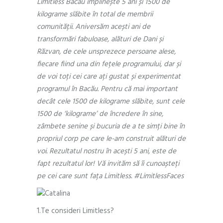
Limitless Bacău împlinește 5 ani și 1500 de
kilograme slăbite în total de membrii
comunității. Aniversăm acești ani de
transformări fabuloase, alături de Dani și
Răzvan, de cele unsprezece persoane alese,
fiecare fiind una din fețele programului, dar și
de voi toți cei care ați gustat și experimentat
programul în Bacău. Pentru că mai important
decât cele 1500 de kilograme slăbite, sunt cele
1500 de ‘kilograme’ de încredere în sine,
zâmbete senine și bucuria de a te simți bine în
propriul corp pe care le-am construit alături de
voi. Rezultatul nostru în acești 5 ani, este de
fapt rezultatul lor! Vă invităm să îi cunoașteți
pe cei care sunt fața Limitless. #LimitlessFaces
1.Te consideri Limitless?