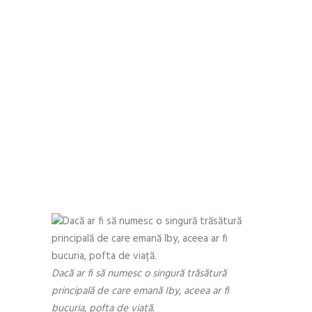
Numai eu nu vroiam să îl cred și de
fiecare dată mă mințeam. Dar
cântarul nu era stricat, gândirea
mea era.
După ce am văzut rezultatele un
lucru am să îți spun ție cea care îmi
citești jurnalul: «Nimeni nu te va
aduce pe tine înapoi la tine. Dar tu
o vei putea face mereu, ori de
câte ori va fi nevoie. Crede-mă.»
Dacă ar fi să numesc o singură trăsătură
principală de care emană Iby, aceea ar fi
bucuria, pofta de viață.