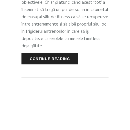
obiectivele. Chiar și atunci când acest ‘tot’ a
însemnat să tragă un pui de somn în cabinetul
de masaj al sălii de fitness ca să se recupereze
între antrenamente și să aibă propriul său loc
în frigiderul antrenorilor în care să își
depoziteze caserolele cu mesele Limitless
deja gătite.
CONTINUE READING
PEOPLE
JULY 27, 2017
by
Andra Munteanu
0 Comments