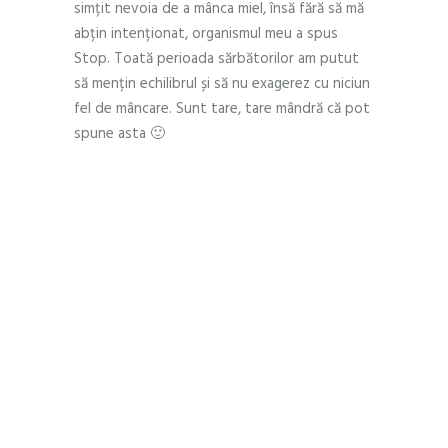
simțit nevoia de a mânca miel, însă fără să mă
abțin intenționat, organismul meu a spus
Stop. Toată perioada sărbătorilor am putut
să mențin echilibrul și să nu exagerez cu niciun
fel de mâncare. Sunt tare, tare mândră că pot
spune asta 🙂
Acest moment a fost primul când
mi-am dat seama că fiind mereu
atentă la ceea ce fac, controlul
poate deveni o normalitate și
chiar un obicei plăcut. Eram
obișnuită ca de sărbători să am
farfurii bogate în fața mea, dar o
lună de atenție a schimbat acest
obicei și la un moment de
slăbiciune corpul meu respectă