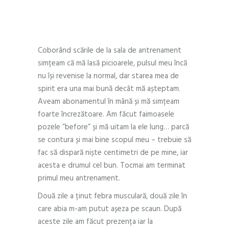
Iby: Călătoria mea
Coborând scările de la sala de antrenament
simțeam că mă lasă picioarele, pulsul meu încă
nu își revenise la normal, dar starea mea de
spirit era una mai bună decât mă așteptam.
Aveam abonamentul în mână și mă simțeam
foarte încrezătoare. Am făcut faimoasele
pozele ”before” și mă uitam la ele lung… parcă
se contura și mai bine scopul meu – trebuie să
fac să dispară niște centimetri de pe mine, iar
acesta e drumul cel bun. Tocmai am terminat
primul meu antrenament.
Două zile a ținut febra musculară, două zile în
care abia m-am putut așeza pe scaun. După
aceste zile am făcut prezența iar la