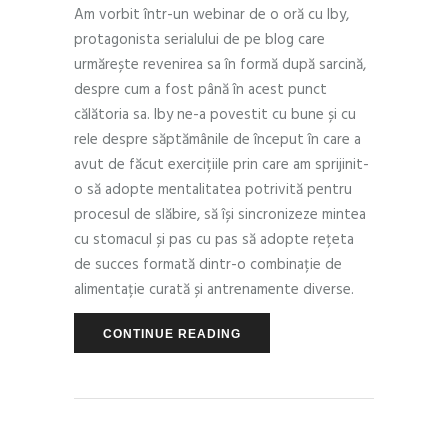
Am vorbit într-un webinar de o oră cu Iby,
protagonista serialului de pe blog care
urmărește revenirea sa în formă după sarcină,
despre cum a fost până în acest punct
călătoria sa. Iby ne-a povestit cu bune și cu
rele despre săptămânile de început în care a
avut de făcut exercițiile prin care am sprijinit-
o să adopte mentalitatea potrivită pentru
procesul de slăbire, să își sincronizeze mintea
cu stomacul și pas cu pas să adopte rețeta
de succes formată dintr-o combinație de
alimentație curată și antrenamente diverse.
CONTINUE READING
PEOPLE
,
PSYCHOLOGY
MAY 22, 2018