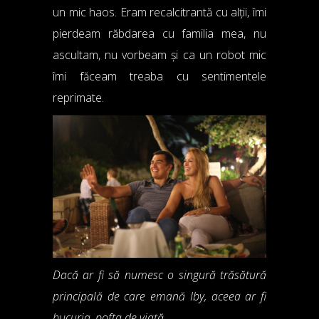
un mic haos. Eram recalcitrantă cu alții, îmi
pierdeam răbdarea cu familia mea, nu
ascultam, nu vorbeam și ca un robot mic
îmi făceam treaba cu sentimentele
reprimate.
Dacă ar fi să numesc o singură trăsătură
principală de care emană Iby, aceea ar fi
bucuria, pofta de viață.