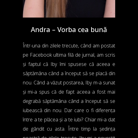
Andra – Vorba cea bună
Într-una din zilele trecute, când am postat
pe Facebook ultima filă de jurnal, am scris
și faptul că Iby îmi spusese că aceea e
săptămâna când a început să se placă din
nou. Când a văzut postarea, Iby m-a sunat
și mi-a spus că de fapt aceea a fost mai
degrabă săptămâna când a început să se
iubească din nou. Dar care o fi diferența
între a te plăcea și a te iubi? Chiar mi-a dat
de gândit cu asta. Între timp la ședința
noastră de zilele trecute, Iby mi-a povestit