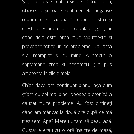
Știți ce este catharsis-ul? Când furia,
oboseala și toate sentimentele negative
reprimate se adună în capul nostru și
crește presiunea ca într-o oală de gătit, iar
când deja este prea mult răbufnește și
provoacă tot feluri de probleme. Da…asta
s-a întâmplat și cu mine. A trecut o
săptămână grea și nesomnul și-a pus
amprenta în zilele mele.
Chiar dacă am continuat planul așa cum
știam eu cel mai bine, oboseala cronică a
cauzat multe probleme. Au fost dimineți
când am mâncat la două ore după ce mă
trezisem. Apa? Mereu uitam să beau apă.
Gustările erau cu o oră înainte de masă,