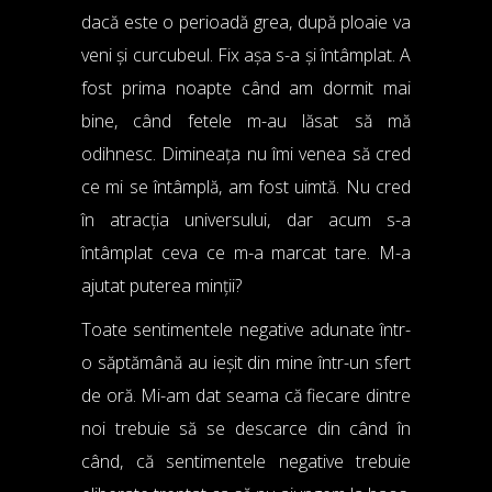
dacă este o perioadă grea, după ploaie va
veni și curcubeul. Fix așa s-a și întâmplat. A
fost prima noapte când am dormit mai
bine, când fetele m-au lăsat să mă
odihnesc. Dimineața nu îmi venea să cred
ce mi se întâmplă, am fost uimtă. Nu cred
în atracția universului, dar acum s-a
întâmplat ceva ce m-a marcat tare. M-a
ajutat puterea minții?
Toate sentimentele negative adunate într-
o săptămână au ieșit din mine într-un sfert
de oră. Mi-am dat seama că fiecare dintre
noi trebuie să se descarce din când în
când, că sentimentele negative trebuie