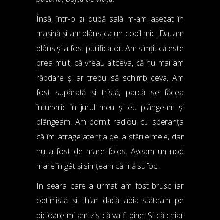
Însă, într-o zi după sală m-am așezat în
mașină și am plâns ca un copil mic. Da, am
plâns și a fost purificator. Am simțit că este
prea mult, că vreau altceva, că nu mai am
răbdare și ar trebui să schimb ceva. Am
fost supărată și tristă, parcă se făcea
întuneric în jurul meu și eu plângeam și
plângeam. Am pornit radioul cu speranța
că îmi atrage atenția de la stările mele, dar
nu a fost de mare folos. Aveam un nod
mare în gât și simțeam că mă sufoc.
În seara care a urmat am fost brusc iar
optimistă și chiar dacă abia stăteam pe
picioare mi-am zis că va fi bine. Și că chiar