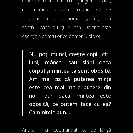
eliberate treptat ca să nu ajungem la haos,
iar mamele obosite trebuie să se
folosească de orice moment și să își facă
somnul când puiuții le lasă. Odihna este
esențială pentru orice domeniu al vieții.
Nu poți munci, crește copii, citi,
iubi, mânca, sau slăbi dacă
corpul și mintea ta sunt obosite.
Am mai zis că puterea minții
este cea mai mare putere din
noi, dar dacă mintea este
obosită, ce putem face cu ea?
Cam nimic bun…
Andra mi-a recomandat ca pe lângă