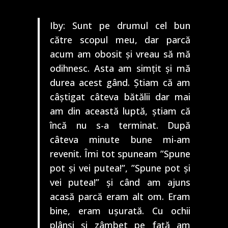
Iby: Sunt pe drumul cel bun
către scopul meu, dar parcă
acum am obosit și vreau să mă
odihnesc. Asta am simțit și mă
durea acest gând. Știam că am
câștigat câteva bătălii dar mai
am din această luptă, știam că
încă nu s-a terminat. După
câteva minute bune mi-am
revenit. Îmi tot spuneam ”Spune
pot și vei putea!”, ”Spune pot și
vei putea!” și când am ajuns
acasă parcă eram alt om. Eram
bine, eram ușurată. Cu ochii
plânși și zâmbet pe față am