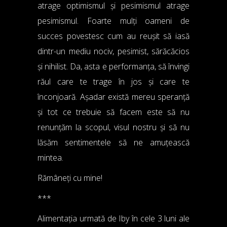
atrage optimismul și pesimismul atrage
pesimismul. Foarte mulți oameni de
succes povestesc cum au reușit să iasă
dintr-un mediu nociv, pesimist, sărăcăcios
și nihilist. Da, asta e performanța, să învingi
răul care te trage în jos și care te
înconjoară. Așadar există mereu speranță
și tot ce trebuie să facem este să nu
renunțăm la scopul, visul nostru și să nu
lăsăm sentimentele să ne amuțească
mintea.
Rămâneți cu mine!
***
Alimentația urmată de Iby în cele 3 luni ale