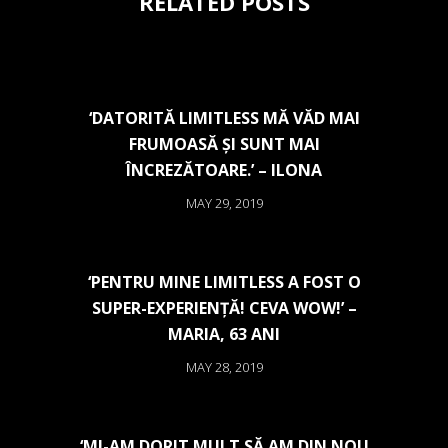
RELATED POSTS
‘DATORITĂ LIMITLESS MĂ VĂD MAI
FRUMOASĂ ȘI SUNT MAI
ÎNCREZĂTOARE.’ – ILONA
MAY 29, 2019
‘PENTRU MINE LIMITLESS A FOST O
SUPER-EXPERIENȚĂ! CEVA WOW!’ –
MARIA, 63 ANI
MAY 28, 2019
‘MI-AM DORIT MULT SĂ AM DIN NOU