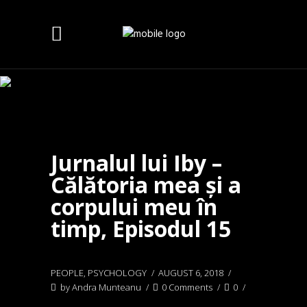
Jurnalul lui Iby –
Călătoria mea și a
corpului meu în
timp, Episodul 15
PEOPLE
,
PSYCHOLOGY
AUGUST 6, 2018
by
Andra Munteanu
0 Comments
0